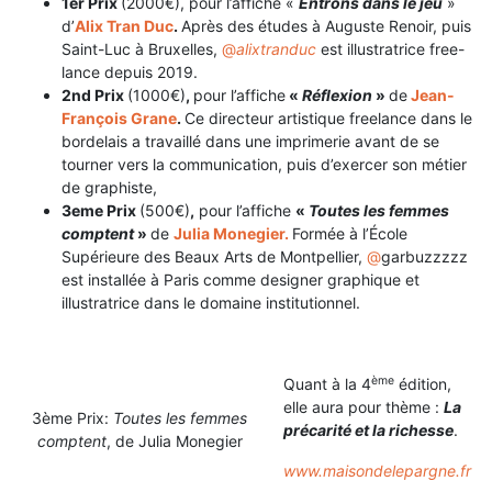
1er Prix
(2000€), pour l’affiche «
Entrons dans le jeu
»
d’
Alix Tran Duc
.
Après des études à Auguste Renoir, puis
Saint-Luc à Bruxelles,
@
alixtranduc
est illustratrice free-
lance depuis 2019.
2nd Prix
(1000€)
,
pour l’affiche
«
Réflexion
»
de
Jean-
François Grane
.
Ce
directeur artistique
freelance dans le
bordelais
a travaillé dans une imprimerie avant de se
tourner vers la communication, puis
d’exercer son métier
de graphiste,
3eme Prix
(500€)
,
pour l’affiche
«
Toutes les femmes
comptent
»
de
Julia Monegier.
Formée à
l’École
Supérieure des Beaux Arts de Montpellier,
@
garbuzzzzz
est i
nstallée à Paris comme designer graphique et
illustratrice dans le domaine institutionnel.
ème
Quant à la 4
édition,
elle aura pour thème :
La
3ème Prix:
Toutes les femmes
précarité et la richesse
.
comptent
, de Julia Monegier
www.maisondelepargne.fr